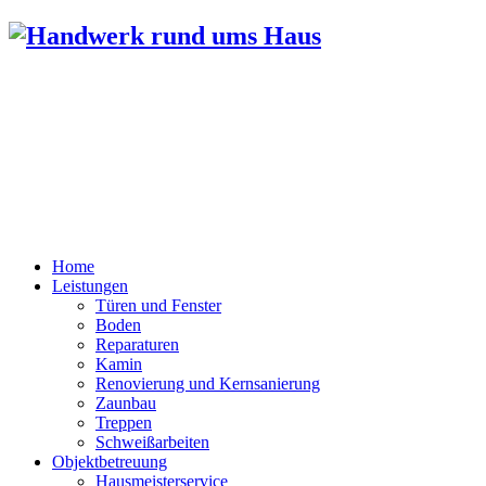
Bernd Luthardt
Lindenstr. 9
96484 Meeder / Wiesenfeld
Tel.: 0151 52515835
FAX: 09566 / 2103062
Home
Leistungen
Türen und Fenster
Boden
Reparaturen
Kamin
Renovierung und Kernsanierung
Zaunbau
Treppen
Schweißarbeiten
Objektbetreuung
Hausmeisterservice