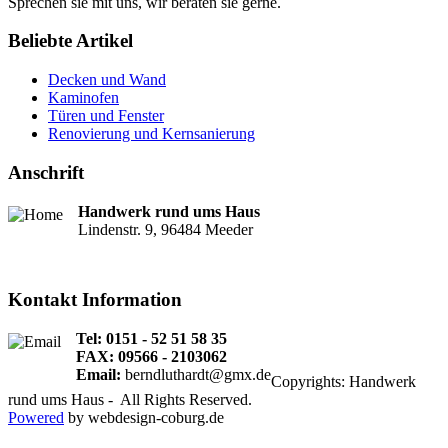
Sprechen sie mit uns, wir beraten sie gerne.
Beliebte Artikel
Decken und Wand
Kaminofen
Türen und Fenster
Renovierung und Kernsanierung
Anschrift
Handwerk rund ums Haus
Lindenstr. 9, 96484 Meeder
Kontakt Information
Tel:
0151 - 52 51 58 35
FAX: 09566 - 2103062
Email:
berndluthardt@gmx.de
Copyrights: Handwerk
rund ums Haus - All Rights Reserved.
Powered
by webdesign-coburg.de