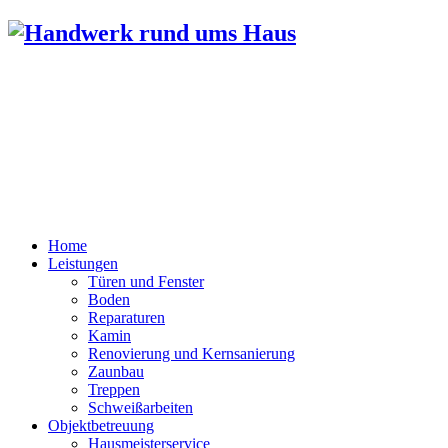
Bernd Luthardt
Lindenstr. 9
96484 Meeder / Wiesenfeld
Tel.: 0151 52515835
FAX: 09566 / 2103062
Home
Leistungen
Türen und Fenster
Boden
Reparaturen
Kamin
Renovierung und Kernsanierung
Zaunbau
Treppen
Schweißarbeiten
Objektbetreuung
Hausmeisterservice