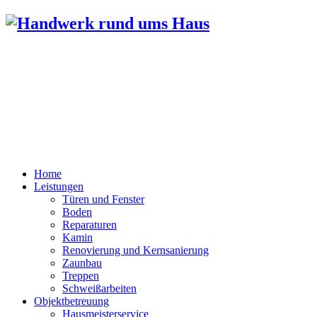
Bernd Luthardt
Lindenstr. 9
96484 Meeder / Wiesenfeld
Tel.: 0151 52515835
FAX: 09566 / 2103062
Home
Leistungen
Türen und Fenster
Boden
Reparaturen
Kamin
Renovierung und Kernsanierung
Zaunbau
Treppen
Schweißarbeiten
Objektbetreuung
Hausmeisterservice